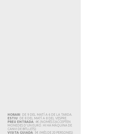
HORARI
: DE 9 DEL MATÍ A 6 DE LA TARDA.
ESTIU
: DE 8 DEL MATÍ A 8 DEL VESPRE.
PREU ENTRADA
: 4€.
(NOMÉS S'ACCEPTEN
MONEDES D'UN EURO. HI HA MÀQUINA DE
CANVI DE BITLLETS
)
VISITA GUIADA
: 5€
(MÉS DE 20 PERSONES)