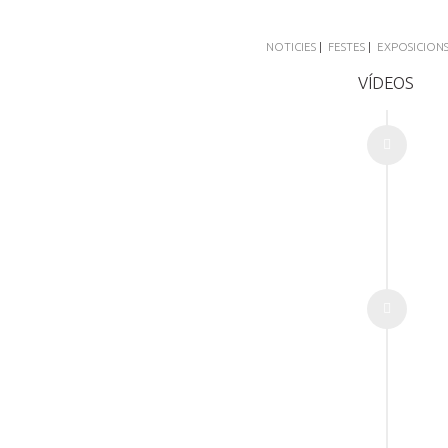
NOTICIES
|
FESTES
|
EXPOSICION
VÍDEOS
on
VÍDEO-CLIP URGILA "EL FUTUR I LA MEMÒRIA"
on 22 Març 2022
o
VIDEO-CLIP DEL CANTANT JUANLU IBIZA