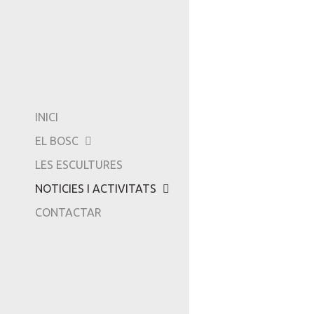
COM ARRIBAR-HI...
EXPOSICIONS
AMICS DE CAN GINE
VÍDEOS
-
TRIPADVISOR
INICI
EL BOSC
LES ESCULTURES
NOTICIES I ACTIVITATS
CONTACTAR