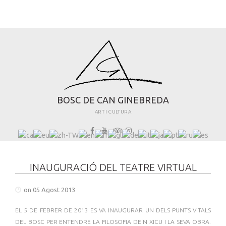
B
O
S
C
D
E
C
A
N
G
I
N
E
B
R
E
D
A
ART I CULTURA
INAUGURACIÓ DEL TEATRE VIRTUAL
on 05 Agost 2013
EL 5 DE FEBRER DE 2013 ES VA INAUGURAR UN DELS PUNTS VITALS
DEL BOSC PER ENTENDRE LA FILOSOFIA DE'N XICU I LA SEVA OBRA.