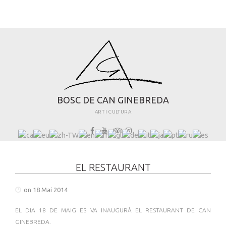
B
O
S
C
D
E
C
A
N
G
I
N
E
B
R
E
D
A
ART I CULTURA
EL RESTAURANT
on 18 Mai 2014
EL DIA 18 DE MAIG ES VA INAUGURÀ EL RESTAURANT DE CAN
GINEBREDA.