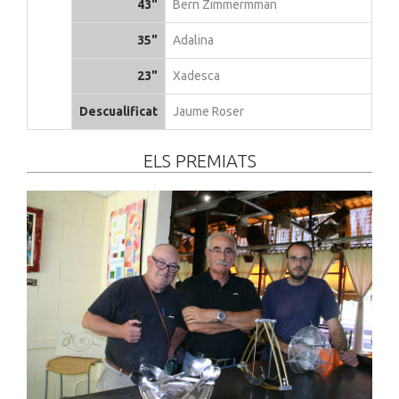
43"
Bern Zimmermman
35"
Adalina
23"
Xadesca
Descualificat
Jaume Roser
ELS PREMIATS