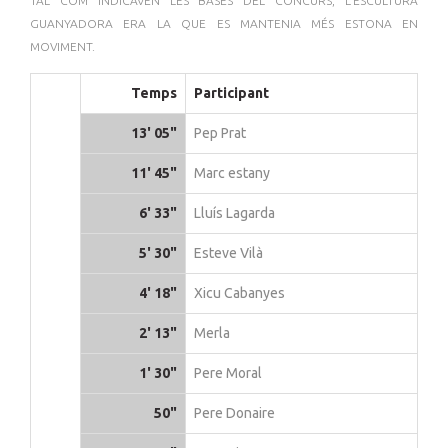
TAL COM INDICAVEN LES BASES DEL CONCURS, L'ESCULTURA
GUANYADORA ERA LA QUE ES MANTENIA MÉS ESTONA EN
MOVIMENT.
Temps
Participant
13' 05"
Pep Prat
11' 45"
Marc estany
6' 33"
Lluís Lagarda
5' 30"
Esteve Vilà
4' 18"
Xicu Cabanyes
2' 13"
Merla
1' 30"
Pere Moral
50"
Pere Donaire