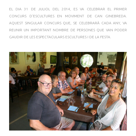
EL DIA 31 DE JULIOL DEL 2014, ES VA CELEBRAR EL PRIMER
CONCURS D'ESCULTURES EN MOVIMENT DE CAN GINEBREDA.
AQUEST SINGULAR CONCURS
QUE,
SE CELEBRARÀ CADA ANY, VA
REUNIR UN IMPORTANT NOMBRE DE PERSONES QUE VAN PODER
GAUDIR DE LES ESPECTACULARS ESCULTURES I DE LA FESTA.