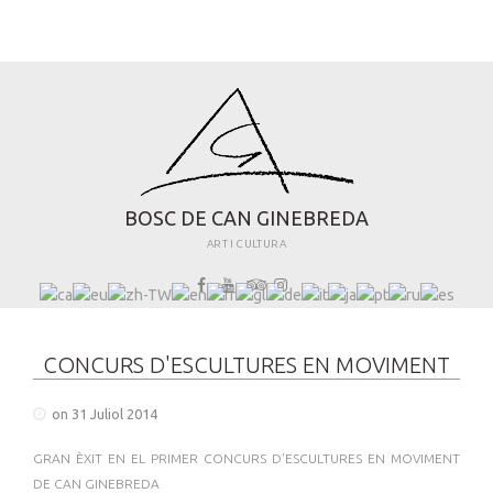
B
O
S
C
D
E
C
A
N
G
I
N
E
B
R
E
D
A
ART I CULTURA
CONCURS D'ESCULTURES EN MOVIMENT
on 31 Juliol 2014
GRAN ÈXIT EN EL PRIMER CONCURS D'ESCULTURES EN MOVIMENT
DE CAN GINEBREDA