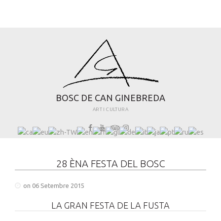
B
O
S
C
D
E
C
A
N
G
I
N
E
B
R
E
D
A
ART I CULTURA
28 ÈNA FESTA DEL BOSC
on 06 Setembre 2015
LA GRAN FESTA DE LA FUSTA