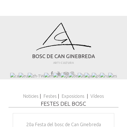
B
O
S
C
D
E
C
A
N
G
I
N
E
B
R
E
D
A
ART I CULTURA
Noticies
|
Festes
|
Exposicions
|
Vídeos
FESTES DEL BOSC
20a Festa del bosc de Can Ginebreda