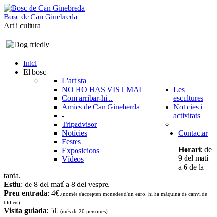
B
o
s
c
d
e
C
a
n
G
i
n
e
b
r
e
d
a
Art i cultura
Inici
El bosc
L'artista
NO HO HAS VIST MAI
Les
Com arribar-hi...
escultures
Amics de Can Gineberda
Noticies i
-
activitats
Tripadvisor
Notícies
Contactar
Festes
Horari
: de
Exposicions
9 del matí
Vídeos
a 6 de la
tarda.
Estiu
: de 8 del matí a 8 del vespre.
Preu entrada
: 4€.
(només s'accepten monedes d'un euro. hi ha màquina de canvi de
bitllets
)
Visita guiada
: 5€
(més de 20 persones)