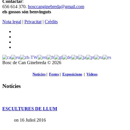
Contactar
:
656 614 370.
bosccanginebreda@gmail.co
m
els gossos són benvinguts
Nota legal
|
Privacitat
|
Crèdits
Bosc de Can Ginebreda
©
2026
Noticies
|
Festes
|
Exposicions
|
Vídeos
Notícies
ESCULTURES DE LLUM
on 16 Juliol 2016