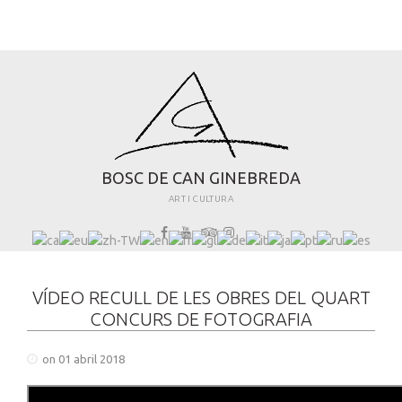
B
O
S
C
D
E
C
A
N
G
I
N
E
B
R
E
D
A
ART I CULTURA
VÍDEO RECULL DE LES OBRES DEL QUART
CONCURS DE FOTOGRAFIA
on 01 abril 2018