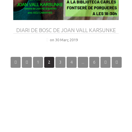
DIARI DE BOSC DE JOAN VALL KARSUNKE
on 30 Març 2019
1
2
3
4
...
6