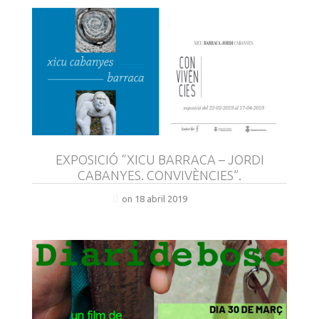
EXPOSICIÓ “XICU BARRACA – JORDI
CABANYES. CONVIVÈNCIES”.
on 18 abril 2019