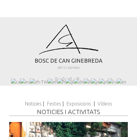
B
O
S
C
D
E
C
A
N
G
I
N
E
B
R
E
D
A
ART I CULTURA
Noticies
|
Festes
|
Exposicions
|
Vídeos
NOTICIES I ACTIVITATS