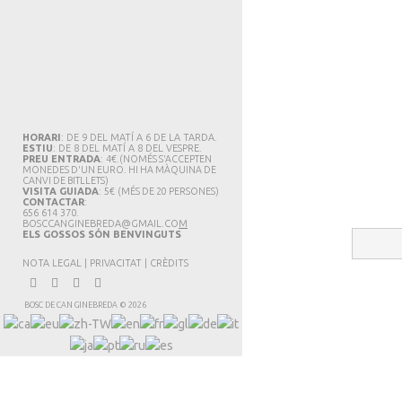
HORARI
: DE 9 DEL MATÍ A 6 DE LA TARDA.
ESTIU
: DE 8 DEL MATÍ A 8 DEL VESPRE.
PREU ENTRADA
: 4€.
(NOMÉS S'ACCEPTEN
MONEDES D'UN EURO. HI HA MÀQUINA DE
CANVI DE BITLLETS
)
VISITA GUIADA
: 5€
(MÉS DE 20 PERSONES)
CONTACTAR
:
656 614 370.
BOSCCANGINEBREDA@GMAIL.CO
M
ELS GOSSOS SÓN BENVINGUTS
NOTA LEGAL
|
PRIVACITAT
|
CRÈDITS
BOSC DE CAN GINEBREDA
©
2026