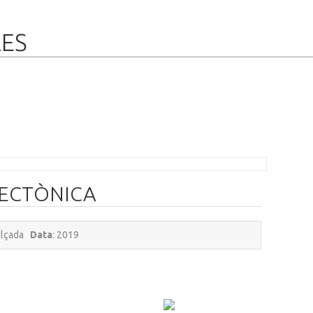
RES
ECTÒNICA
'alçada
Data
: 2019