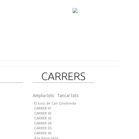
CARRERS
Amplia tots
Tancar tots
El bosc de Can Ginebreda
CARRER 01
CARRER 02
CARRER 03
CARRER 04
CARRER 05
CARRER 06
A la meva gent