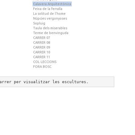
Calavera Arquitectònica
Feixa de la ferralla
La solitud de l'home
Núpcies vergonyoses
Sopluig
Taula dels miserables
Terme de benvinguda
CARRER 07
CARRER 08
CARRER 09
CARRER 10
CARRER 11
COL·LECCIONS
FORA BOSC
arrer per visualitzar les escultures.