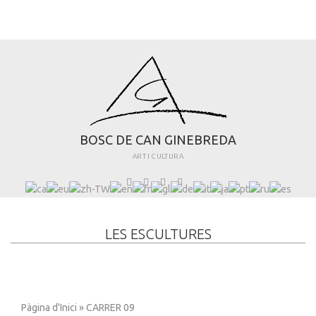
B
O
S
C
D
E
C
A
N
G
I
N
E
B
R
E
D
A
ART I CULTURA
LES ESCULTURES
Pàgina d'Inici
» CARRER 09