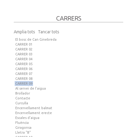
CARRERS
Amplia tots
Tancar tots
El bosc de Can Ginebreda
CARRER 01
CARRER 02
CARRER 03
CARRER 04
CARRER 05
CARRER 06
CARRER 07
CARRER 08
CARRER 09
Al servei de l’aigua
Brollador
Contacte
Curculla
Encervellament balmat
Encervellament erecte
Escales d’aigua
Fluència
Giragonsa
Lletra "B"