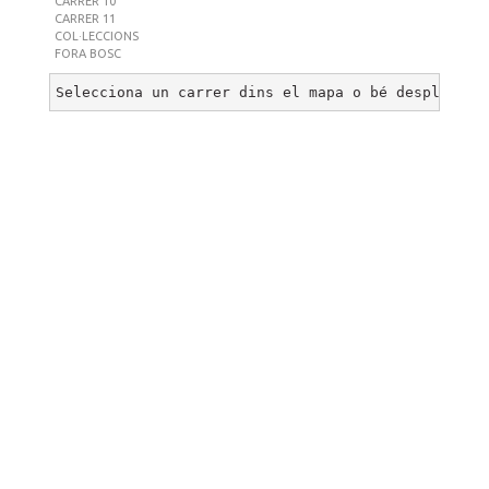
CARRER 10
CARRER 11
COL·LECCIONS
FORA BOSC
Selecciona un carrer dins el mapa o bé desplega u