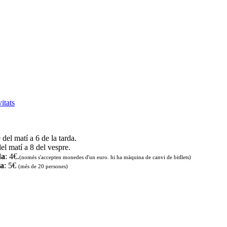
vitats
9 del matí a 6 de la tarda.
del matí a 8 del vespre.
da
: 4€.
(només s'accepten monedes d'un euro. hi ha màquina de canvi de bitllets
)
da
: 5€
(més de 20 persones)