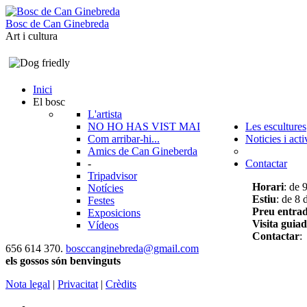
B
o
s
c
d
e
C
a
n
G
i
n
e
b
r
e
d
a
Art i cultura
Inici
El bosc
L'artista
NO HO HAS VIST MAI
Les escultures
Com arribar-hi...
Noticies i acti
Amics de Can Gineberda
-
Contactar
Tripadvisor
Horari
: de 
Notícies
Estiu
: de 8 
Festes
Preu entra
Exposicions
Visita guia
Vídeos
Contactar
:
656 614 370.
bosccanginebreda@gmail.co
m
els gossos són benvinguts
Nota legal
|
Privacitat
|
Crèdits