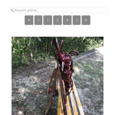
1
3
4
EL BANC DE L’EURO