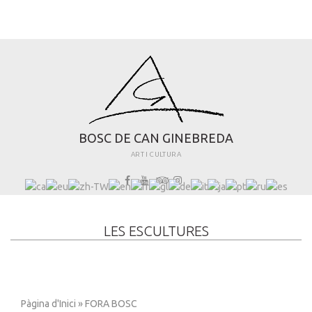
B
O
S
C
D
E
C
A
N
G
I
N
E
B
R
E
D
A
ART I CULTURA
LES ESCULTURES
Pàgina d'Inici
» FORA BOSC