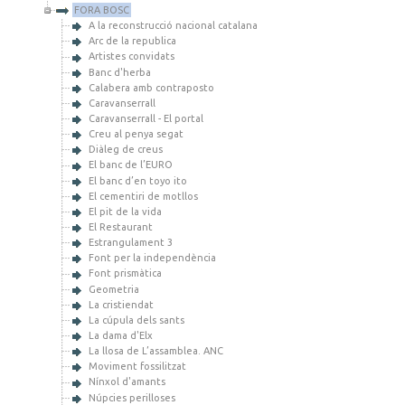
FORA BOSC
A la reconstrucció nacional catalana
Arc de la republica
Artistes convidats
Banc d'herba
Calabera amb contraposto
Caravanserrall
Caravanserrall - El portal
Creu al penya segat
Diàleg de creus
El banc de l’EURO
El banc d’en toyo ito
El cementiri de motllos
El pit de la vida
El Restaurant
Estrangulament 3
Font per la independència
Font prismàtica
Geometria
La cristiendat
La cúpula dels sants
La dama d'Elx
La llosa de L’assamblea. ANC
Moviment fossilitzat
Nínxol d'amants
Núpcies perilloses