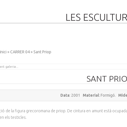
LES ESCULTU
Inici
»
CARRER 04
» Sant Priop
SANT PRI
Data
: 2001
Material
: Formigó.
Mid
ió de la figura grecoromana de priop. De cintura en amunt està ocupada 
n els testicles.
BERDA