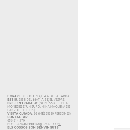
HORARI
: DE 9 DEL MATÍ A 6 DE LA TARDA.
ESTIU
: DE 8 DEL MATÍ A 8 DEL VESPRE.
PREU ENTRADA
: 4€.
(NOMÉS S'ACCEPTEN
MONEDES D'UN EURO. HI HA MÀQUINA DE
CANVI DE BITLLETS
)
VISITA GUIADA
: 5€
(MÉS DE 20 PERSONES)
CONTACTAR
:
656 614 370.
BOSCCANGINEBREDA@GMAIL.CO
M
ELS GOSSOS SÓN BENVINGUTS