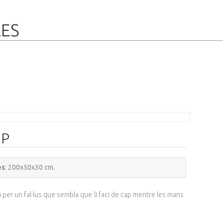
RES
OP
es
: 200x50x30 cm.
per un fal·lus que sembla que li faci de cap mentre les mans