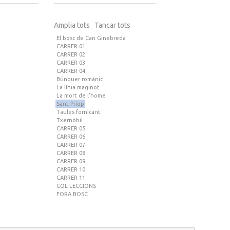
Amplia tots
Tancar tots
El bosc de Can Ginebreda
CARRER 01
CARRER 02
CARRER 03
CARRER 04
Búnquer romànic
La línia maginot
La mort de l’home
Sant Priop
Taules fornicant
Txernòbil
CARRER 05
CARRER 06
CARRER 07
CARRER 08
CARRER 09
CARRER 10
CARRER 11
COL·LECCIONS
FORA BOSC