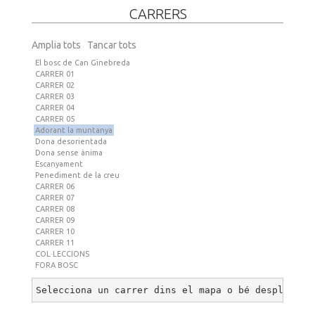
CARRERS
Amplia tots
Tancar tots
El bosc de Can Ginebreda
CARRER 01
CARRER 02
CARRER 03
CARRER 04
CARRER 05
Adorant la muntanya
Dona desorientada
Dona sense ànima
Escanyament
Penediment de la creu
CARRER 06
CARRER 07
CARRER 08
CARRER 09
CARRER 10
CARRER 11
COL·LECCIONS
FORA BOSC
Selecciona un carrer dins el mapa o bé desplega u