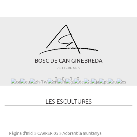
B
O
S
C
D
E
C
A
N
G
I
N
E
B
R
E
D
A
ART I CULTURA
LES ESCULTURES
Pàgina d'Inici
»
CARRER 05
» Adorant la muntanya