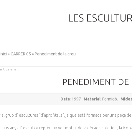
LES ESCULTU
Inici
»
CARRER 05
» Penediment de la creu
PENEDIMENT DE 
Data
: 1997
Material
: Formigó.
Mide
 al grup d' escultures "d’aprofitalls", ja que està formada per una peça de
d' uns anys, l' escultor reprèn un vell motiu -de la dècada anterior-, la ic
BERDA