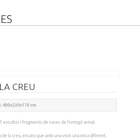
RES
LA CREU
s
: 400x230x170 cm.
 l' escultor i fragments de runes de formigó armat.
ona de la creu, encara que amb una visió una mica diferent.