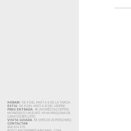
HORARI
: DE 9 DEL MATÍ A 6 DE LA TARDA.
ESTIU
: DE 8 DEL MATÍ A 8 DEL VESPRE.
PREU ENTRADA
: 4€.
(NOMÉS S'ACCEPTEN
MONEDES D'UN EURO. HI HA MÀQUINA DE
CANVI DE BITLLETS
)
VISITA GUIADA
: 5€
(MÉS DE 20 PERSONES)
CONTACTAR
:
656 614 370.
BOSCCANGINEBREDA@GMAIL.CO
M