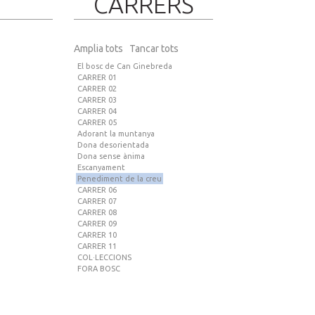
CARRERS
Amplia tots
Tancar tots
El bosc de Can Ginebreda
CARRER 01
CARRER 02
CARRER 03
CARRER 04
CARRER 05
Adorant la muntanya
Dona desorientada
Dona sense ànima
Escanyament
Penediment de la creu
CARRER 06
CARRER 07
CARRER 08
CARRER 09
CARRER 10
CARRER 11
COL·LECCIONS
FORA BOSC