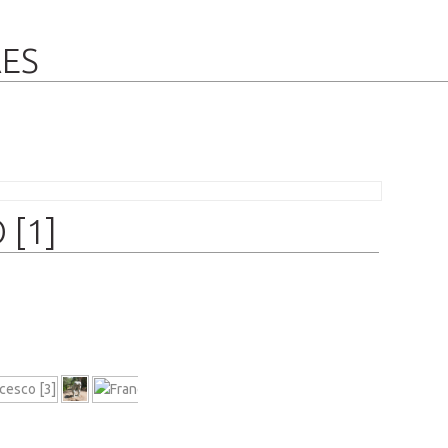
RES
 [1]