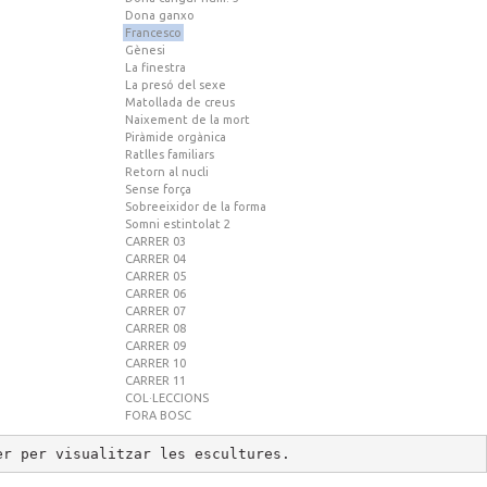
Dona ganxo
Francesco
Gènesi
La finestra
La presó del sexe
Matollada de creus
Naixement de la mort
Piràmide orgànica
Ratlles familiars
Retorn al nucli
Sense força
Sobreeixidor de la forma
Somni estintolat 2
CARRER 03
CARRER 04
CARRER 05
CARRER 06
CARRER 07
CARRER 08
CARRER 09
CARRER 10
CARRER 11
COL·LECCIONS
FORA BOSC
er per visualitzar les escultures.