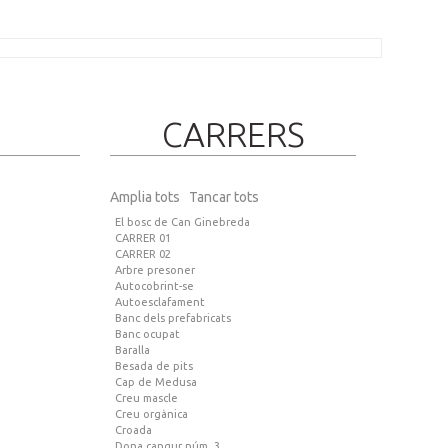
CARRERS
Amplia tots
Tancar tots
El bosc de Can Ginebreda
CARRER 01
CARRER 02
Arbre presoner
Autocobrint-se
Autoesclafament
Banc dels prefabricats
Banc ocupat
Baralla
Besada de pits
Cap de Medusa
Creu mascle
Creu orgànica
Croada
Dona cangur núm. 3