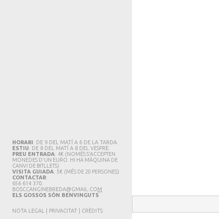
HORARI
: DE 9 DEL MATÍ A 6 DE LA TARDA.
ESTIU
: DE 8 DEL MATÍ A 8 DEL VESPRE.
PREU ENTRADA
: 4€.
(NOMÉS S'ACCEPTEN
MONEDES D'UN EURO. HI HA MÀQUINA DE
CANVI DE BITLLETS
)
VISITA GUIADA
: 5€
(MÉS DE 20 PERSONES)
CONTACTAR
:
656 614 370.
BOSCCANGINEBREDA@GMAIL.CO
M
ELS GOSSOS SÓN BENVINGUTS
NOTA LEGAL
|
PRIVACITAT
|
CRÈDITS