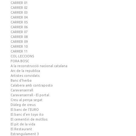
CARRER 01
CARRER 02
CARRER 03
CARRER 04
CARRER 05
CARRER 06
CARRER 07
CARRER 08
CARRER 09
CARRER 10
CARRER 11
COL·LECCIONS
FORA BOSC
A la reconstrucció nacional catalana
Arc de la republica
Artistes convidats
Banc d'herba
Calabera amb contraposto
Caravanserrall
Caravanserrall - El portal
Creu al penya segat
Diàleg de creus
El banc de l’EURO
El banc d’en toyo ito
El cementiri de motllos
El pit de la vida
El Restaurant
Estrangulament 3