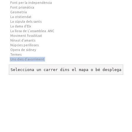
Font per la independència
Font prismàtica
Geometria
La cristiendat
La cúpula dels sants
La dama d'Elx
La llosa de L’assamblea. ANC
Moviment fossilitzat
Nínxol d'amants
Núpcies perilloses
Opera de sidney
Termes
Uns dies d’avorriment
Selecciona un carrer dins el mapa o bé desplega un 