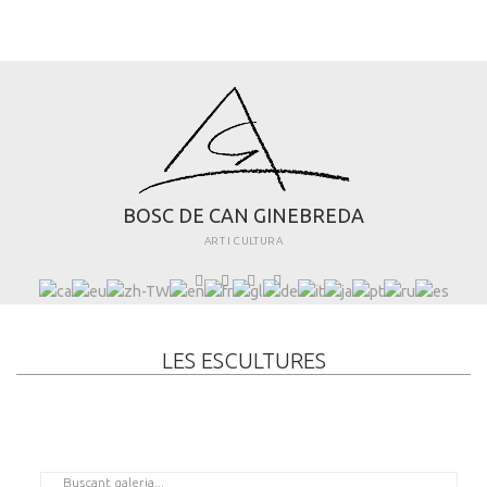
B
O
S
C
D
E
C
A
N
G
I
N
E
B
R
E
D
A
ART I CULTURA
LES ESCULTURES