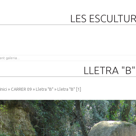
LES ESCULTU
LLETRA "B"
Inici
»
CARRER 09
»
Lletra "B"
» Lletra "B" [1]