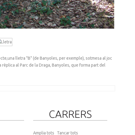
cte,una lletra "B" (de Banyoles, per exemple), sotmesa al joc
a rèplica al Parc de la Draga, Banyoles, que forma part del
CARRERS
Amplia tots
Tancar tots