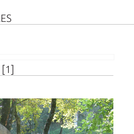
RES
 [1]