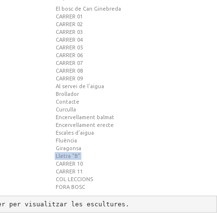
El bosc de Can Ginebreda
CARRER 01
CARRER 02
CARRER 03
CARRER 04
CARRER 05
CARRER 06
CARRER 07
CARRER 08
CARRER 09
Al servei de l’aigua
Brollador
Contacte
Curculla
Encervellament balmat
Encervellament erecte
Escales d’aigua
Fluència
Giragonsa
Lletra "B"
CARRER 10
CARRER 11
COL·LECCIONS
FORA BOSC
er per visualitzar les escultures.