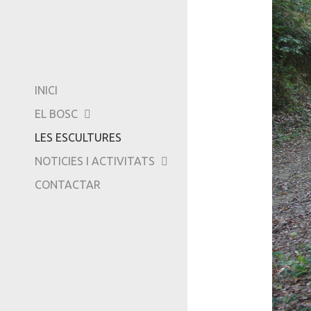
COM ARRIBAR-HI...
EXPOSICIONS
AMICS DE CAN GINE
VÍDEOS
-
TRIPADVISOR
INICI
EL BOSC
LES ESCULTURES
NOTICIES I ACTIVITATS
CONTACTAR