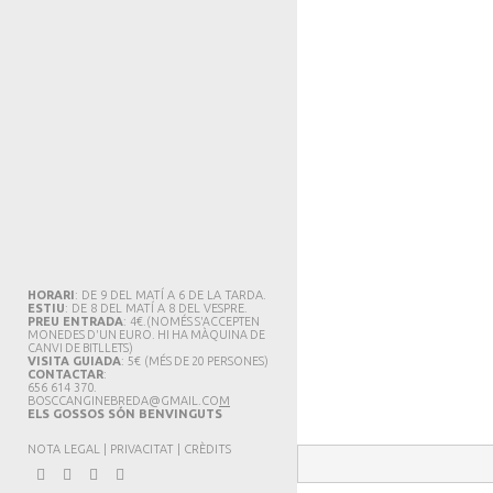
HORARI
: DE 9 DEL MATÍ A 6 DE LA TARDA.
ESTIU
: DE 8 DEL MATÍ A 8 DEL VESPRE.
PREU ENTRADA
: 4€.
(NOMÉS S'ACCEPTEN
MONEDES D'UN EURO. HI HA MÀQUINA DE
CANVI DE BITLLETS
)
VISITA GUIADA
: 5€
(MÉS DE 20 PERSONES)
CONTACTAR
:
656 614 370.
BOSCCANGINEBREDA@GMAIL.CO
M
ELS GOSSOS SÓN BENVINGUTS
NOTA LEGAL
|
PRIVACITAT
|
CRÈDITS