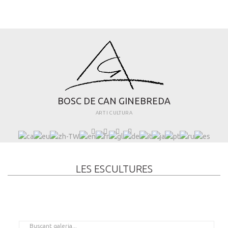
B
O
S
C
D
E
C
A
N
G
I
N
E
B
R
E
D
A
ART I CULTURA
LES ESCULTURES