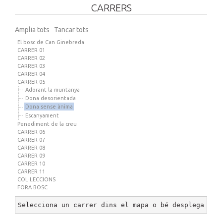
CARRERS
Amplia tots
Tancar tots
El bosc de Can Ginebreda
CARRER 01
CARRER 02
CARRER 03
CARRER 04
CARRER 05
Adorant la muntanya
Dona desorientada
Dona sense ànima
Escanyament
Penediment de la creu
CARRER 06
CARRER 07
CARRER 08
CARRER 09
CARRER 10
CARRER 11
COL·LECCIONS
FORA BOSC
Selecciona un carrer dins el mapa o bé desplega un 