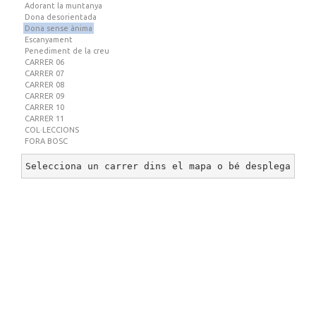
Adorant la muntanya
Dona desorientada
Dona sense ànima
Escanyament
Penediment de la creu
CARRER 06
CARRER 07
CARRER 08
CARRER 09
CARRER 10
CARRER 11
COL·LECCIONS
FORA BOSC
Selecciona un carrer dins el mapa o bé desplega un 