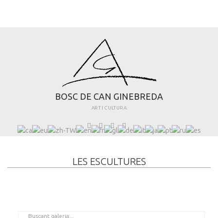
B
O
S
C
D
E
C
A
N
G
I
N
E
B
R
E
D
A
ART I CULTURA
LES ESCULTURES